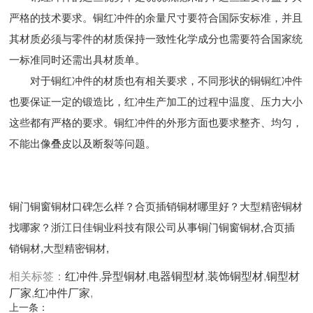
严格的技术要求。铜红冲件的余量尺寸要符合国际安标准，并且
其材质必须与零件的材质保持一致性化学成分也需要符合国家统
一标准同时还需出具材质单。
对于铜红冲件的材质也有相关要求，不同形状的铜铜红冲件
也要保证一定的锻造比，红冲生产加工的过程中温度、压力大小
这些都有严格的要求。铜红冲件的外形方面也要求整齐、均匀，
不能出像叠皮以及断裂等问题。
铜门铜窗铜材口碑怎么样？合页插销铜材哪里好？大型精密铜材
找哪家？浙江日佳铜业科技有限公司从事铜门铜窗铜材,合页插
销铜材,大型精密铜材,
相关标签：
红冲件
,
异型铜材
,
电器铜型材
,
装饰铜型材
,
铜型材
厂家
,
红冲件厂家
,
上一条：