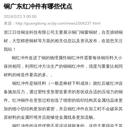
铜广东红冲件有哪些优点
2024/2/23 3:00:00
来源：http://guangdong.xcrjty.com/news1004237.html
浙江日佳铜业科技有限公司主要展示
铜门铜窗铜材
，合页插销铜
材，大型精密铜材等方面的相关信息以及资讯发布，欢迎您关注
我站！
铜红冲件改进了铜的物理属性铜红冲件需要每块铜坯料大小
保持相同，利用红冲方法生产的铜铜红冲件，强度与重量比相同
材料的铸造件要高的多。。
铜红冲件是铜坯料（一般是棒材下料成块）烧红后被红冲设
备施加压力，通过塑性变形塑造要求的形状或合适的压缩力的铜
件。红冲铜件在变形过程创造了细密的组织结构其金属结晶体更
加的细小切结构更加的紧密，并且铜红冲件在加工时不会破坏其
原材料的金属纤维并且能够使金属线条更加流畅。
铜红冲件的这些优势不是说说就能来的，这些主要得益于其