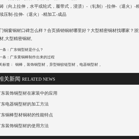
铸（向上拉伸，水平或轮式，履带式，浸渍）-（轧制）-拉伸-（退火）-精
续压制-拉伸-（退火）-精加工-成品
门铜窗铜材口碑怎么样？合页插销铜材哪里好？大型精密铜材找哪家？浙
材,大型精密铜材,
一条：
广东铜型材是什么？
一条：
广东黄铜棒制作出来的过程
关标签：
铜棒
,
装饰铜型材
,
异型铜铰链型材
,
电器铜型材
,
相关新闻
RELATED NEWS
广东装饰铜型材在家装中的应用
广东电器铜型材的加工方法
广东铜棒型材铜材的性能特点
广东装饰铜型材的使用方法