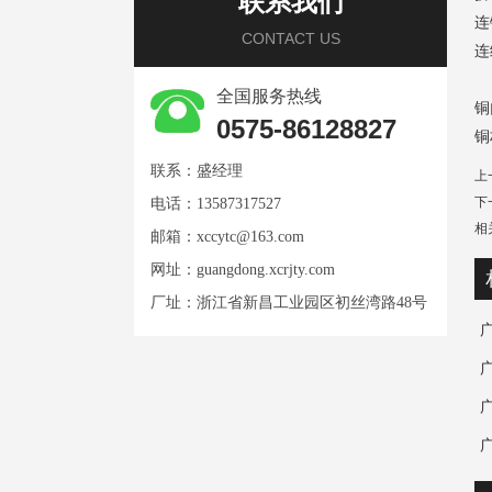
联系我们
连
CONTACT US
连
全国服务热线
铜
0575-86128827
铜
联系：盛经理
上
下
电话：13587317527
相
邮箱：
xccytc@163.com
网址：
guangdong.xcrjty.com
厂址：浙江省新昌工业园区初丝湾路48号