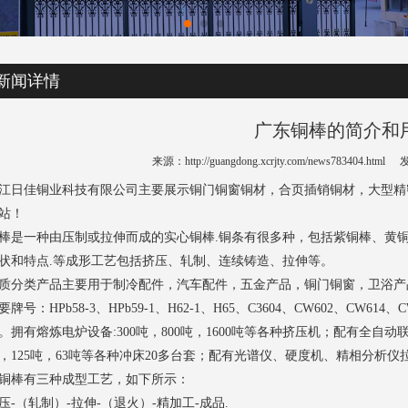
新闻详情
广东铜棒的简介和
来源：http://guangdong.xcrjty.com/news783404.html
发
江日佳铜业科技有限公司主要展示
铜门铜窗铜材
，合页插销铜材，大型精
站！
棒是一种由压制或拉伸而成的实心铜棒.铜条有很多种，包括紫铜棒、黄
状和特点.等成形工艺包括挤压、轧制、连续铸造、拉伸等。
质分类产品主要用于制冷配件，汽车配件，五金产品，铜门铜窗，卫浴产品
要牌号：HPb58-3、HPb59-1、H62-1、H65、C3604、CW602、CW6
。拥有熔炼电炉设备:300吨，800吨，1600吨等各种挤压机；配有全自动联
，125吨，63吨等各种冲床20多台套；配有光谱仪、硬度机、精相分析
铜棒有三种成型工艺，如下所示：
压-（轧制）-拉伸-（退火）-精加工-成品.